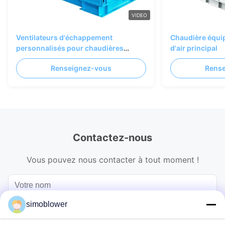
VIDEO
Ventilateurs d'échappement
Chaudière équip
personnalisés pour chaudières
d'air principal
d'incinération de déchets
Renseignez-vous
Rens
Contactez-nous
Vous pouvez nous contacter à tout moment !
simoblower