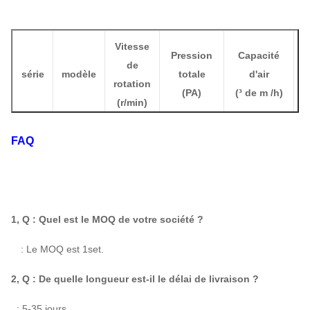
Vitesse
Pression
Capacité
de
P
série
modèle
totale
d'air
rotation
(
(
PA
)
(
³ de m /h)
(
r/min)
5.6A
1420
1462
|
1263
2953
|
5907
FAQ
7-08
6A
1440
1728
|
1492
3684
|
7368
7.1A
1460
2493
|
2153
6189
|
12378
1, Q : Quel est le MOQ de votre société ?
: Le MOQ est 1set.
2, Q : De quelle longueur est-il le délai de livraison ?
 : 5-35 jours.